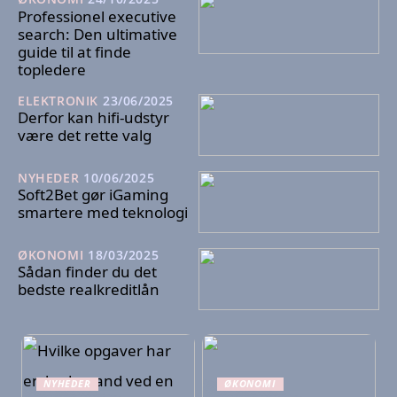
Professionel executive
search: Den ultimative
guide til at finde
topledere
ELEKTRONIK
23/06/2025
Derfor kan hifi-udstyr
være det rette valg
NYHEDER
10/06/2025
Soft2Bet gør iGaming
smartere med teknologi
ØKONOMI
18/03/2025
Sådan finder du det
bedste realkreditlån
NYHEDER
ØKONOMI