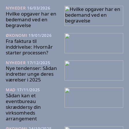
NYHEDER
16/03/2026
Hvilke opgaver har en
bedemand ved en
begravelse
ØKONOMI
19/01/2026
Fra faktura til
inddrivelse: Hvornår
starter processen?
NYHEDER
17/12/2025
Nye tendenser: Sådan
indretter unge deres
værelser i 2025
MAD
17/11/2025
Sådan kan et
eventbureau
skræddersy din
virksomheds
arrangement
ØKONOMI
24/10/2025