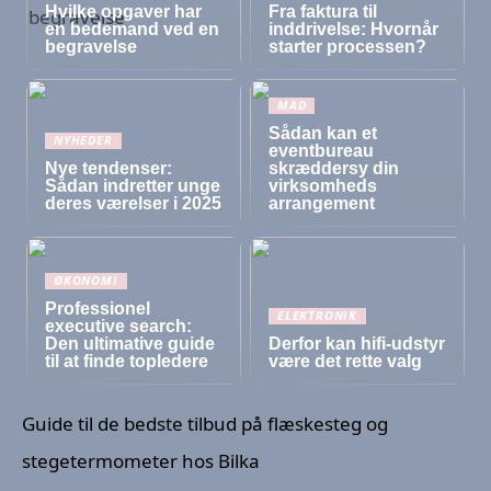
Hvilke opgaver har
Fra faktura til
en bedemand ved en
inddrivelse: Hvornår
begravelse
starter processen?
MAD
Sådan kan et
NYHEDER
eventbureau
Nye tendenser:
skræddersy din
Sådan indretter unge
virksomheds
deres værelser i 2025
arrangement
ØKONOMI
Professionel
ELEKTRONIK
executive search:
Den ultimative guide
Derfor kan hifi-udstyr
til at finde topledere
være det rette valg
Guide til de bedste tilbud på flæskesteg og
stegetermometer hos Bilka