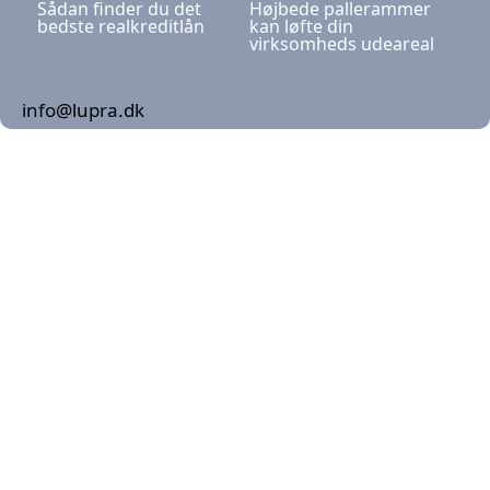
Sådan finder du det
Højbede pallerammer
bedste realkreditlån
kan løfte din
virksomheds udeareal
info@lupra.dk