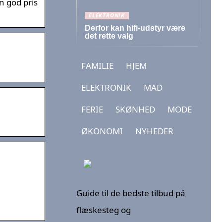
n god pris
ELEKTRONIK
Derfor kan hifi-udstyr være
det rette valg
FAMILIE
HJEM
ELEKTRONIK
MAD
FERIE
SKØNHED
MODE
ØKONOMI
NYHEDER
Guide til de bedste tilbud på
flæskesteg og