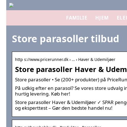
FAMILIE
HJEM
ELE
Store parasoller tilbud
http s://www.pricerunner.dk › … › Haver & Udemiljøer
Store parasoller Haver & Udemi
Store parasoller • Se (200+ produkter) på PriceRu
På udkig efter en parasol? Se vores store udvalg ind
hurtig levering. Køb her!
Store parasoller Haver & Udemiljøer ✓ SPAR pen
og eksperttest – Gør den bedste handel nu!