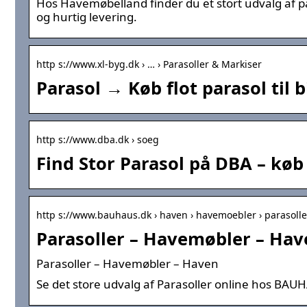
Hos Havemøbelland finder du et stort udvalg af para
og hurtig levering.
http s://www.xl-byg.dk › … › Parasoller & Markiser
Parasol → Køb flot parasol til bi
http s://www.dba.dk › soeg
Find Stor Parasol på DBA – køb 
http s://www.bauhaus.dk › haven › havemoebler › parasolle
Parasoller – Havemøbler – Ha
Parasoller – Havemøbler – Haven
Se det store udvalg af Parasoller online hos BAUHAU