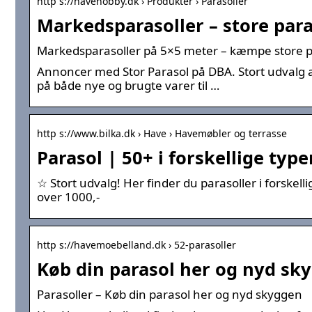
http s://havehobby.dk › Produkter › Parasoller
Markedsparasoller – store par
Markedsparasoller på 5×5 meter – kæmpe store p
Annoncer med Stor Parasol på DBA. Stort udvalg af St
på både nye og brugte varer til …
http s://www.bilka.dk › Have › Havemøbler og terrasse
Parasol | 50+ i forskellige type
☆ Stort udvalg! Her finder du parasoller i forskell
over 1000,-
http s://havemoebelland.dk › 52-parasoller
Køb din parasol her og nyd s
Parasoller – Køb din parasol her og nyd skyggen