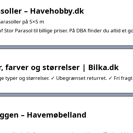
asoller – Havehobby.dk
arasoller på 5×5 m
or Parasol til billige priser. På DBA finder du altid et go
r, farver og størrelser | Bilka.dk
ige typer og størrelser. ✓ Ubegrænset returret. ✓ Fri fragt
kyggen – Havemøbelland