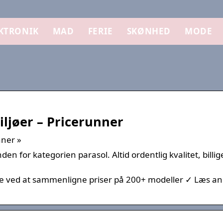
KTRONIK
MAD
FERIE
SKØNHED
MODE
ljøer – Pricerunner
nner »
en for kategorien parasol. Altid ordentlig kvalitet, billig
ge ved at sammenligne priser på 200+ modeller ✓ Læs a