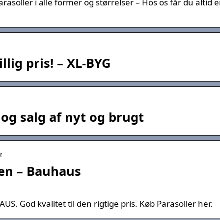
soller i alle former og størrelser – Hos os får du altid e
llig pris! – XL-BYG
og salg af nyt og brugt
r
ven – Bauhaus
S. God kvalitet til den rigtige pris. Køb Parasoller her.