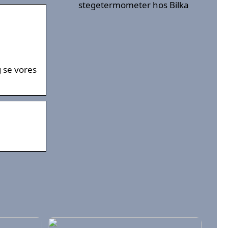
stegetermometer hos Bilka
g se vores