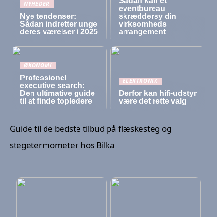
Sådan kan et
NYHEDER
eventbureau
Nye tendenser:
skræddersy din
Sådan indretter unge
virksomheds
deres værelser i 2025
arrangement
ØKONOMI
Professionel
ELEKTRONIK
executive search:
Den ultimative guide
Derfor kan hifi-udstyr
til at finde topledere
være det rette valg
Guide til de bedste tilbud på flæskesteg og
stegetermometer hos Bilka