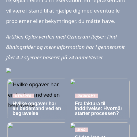
rejseplan eller i din reservation. En repræsentant
vil være i stand til at hjælpe dig med eventuelle
problemer eller bekymringer, du måtte have.
Artiklen Oplev verden med Ozmeram Rejser: Find
åbningstider og mere information har i gennemsnit
fået
4.2
stjerner baseret på
24
anmeldelser
NYHEDER
ØKONOMI
Hvilke opgaver har
Fra faktura til
en bedemand ved en
inddrivelse: Hvornår
begravelse
starter processen?
MAD