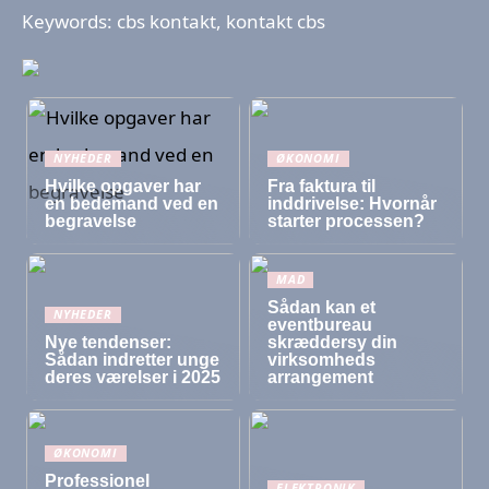
Keywords: cbs kontakt, kontakt cbs
NYHEDER
ØKONOMI
Hvilke opgaver har
Fra faktura til
en bedemand ved en
inddrivelse: Hvornår
begravelse
starter processen?
MAD
Sådan kan et
NYHEDER
eventbureau
Nye tendenser:
skræddersy din
Sådan indretter unge
virksomheds
deres værelser i 2025
arrangement
ØKONOMI
Professionel
ELEKTRONIK